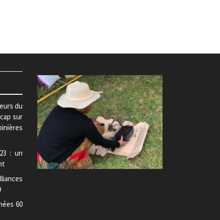
teurs du
 cap sur
pinières
23 : un
nt
lliances
D
nées 60