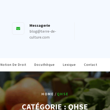
Messagerie
blog@terre-de-
culture.com
Notion De Droit
Docuthèque
Lexique
Contact
/
HOME
QHSE
CATÉGORIE :
QHSE