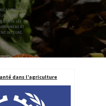
NE, SÉCURITÉ,
) OU HYGIÈNE,
EN ŒUVRE LES
ENVIRONNEMENT
ENT INTÉGRÉ.
santé dans l’agriculture