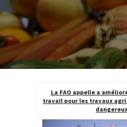
QUALITÉ, HYG
SÛRETÉ, ENVI
SÉCURITÉ, E
ASPECTS PRAT
AU SEIN DES
La FAO appelle a améliore
travail pour les travaux agri
dangereu