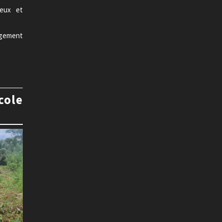
jeux et
gement
cole