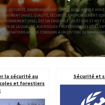
IÈNE, SÉCURITÉ, ENVIRONNEMENT (QHSE), AUSSI APPELÉ HYGIÈ
RONNEMENT (HSSE), QUALITÉ, SÉCURITÉ, ENVIRONNEMENT (QSE
NVIRONNEMENT (HSE), EST UN ENSEMBLE QUI ÉTUDIE ET MET 
IQUES DE LA QUALITÉ, AUX RISQUES PROFESSIONNELS ET À L’
 ORGANISATIONS AFIN DE CONDUIRE À UN SYSTÈME DE MANAGEM
r la sécurité au
Sécurité et 
coles et forestiers
x