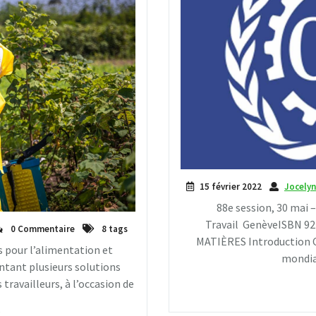
15 février 2022
Jocely
88e session, 30 mai –
Travail GenèveISBN 9
0 Commentaire
8 tags
MATIÈRES Introduction C
 pour l’alimentation et
mondial
entant plusieurs solutions
 travailleurs, à l’occasion de