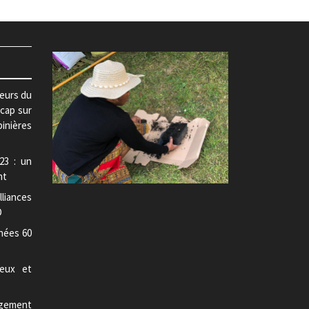
teurs du
 cap sur
pinières
23 : un
nt
lliances
D
nées 60
jeux et
gement