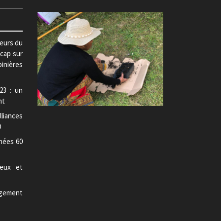
teurs du
 cap sur
pinières
23 : un
nt
lliances
D
nées 60
jeux et
gement