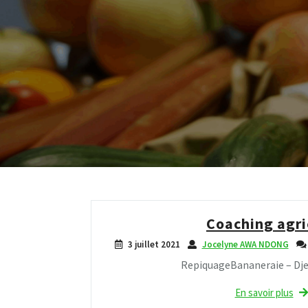
Coaching agri
3 juillet 2021
Jocelyne AWA NDONG
RepiquageBananeraie – Dje
En savoir plus