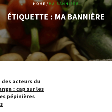
/
HOME
MA BANNIÈRE
ÉTIQUETTE :
MA BANNIÈRE
 des acteurs du
nga : cap sur les
les pépinières
es