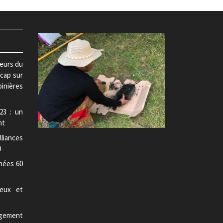
teurs du
 cap sur
pinières
23 : un
nt
lliances
D
nées 60
jeux et
gement