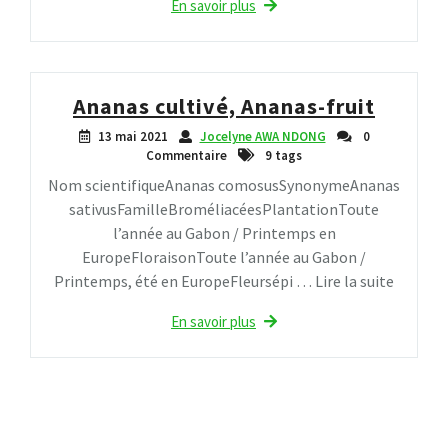
En savoir plus
Ananas cultivé, Ananas-fruit
13 mai 2021
Jocelyne AWA NDONG
0
Commentaire
9 tags
Nom scientifiqueAnanas comosusSynonymeAnanas
sativusFamilleBroméliacéesPlantationToute
l’année au Gabon / Printemps en
EuropeFloraisonToute l’année au Gabon /
Printemps, été en EuropeFleursépi … Lire la suite
En savoir plus