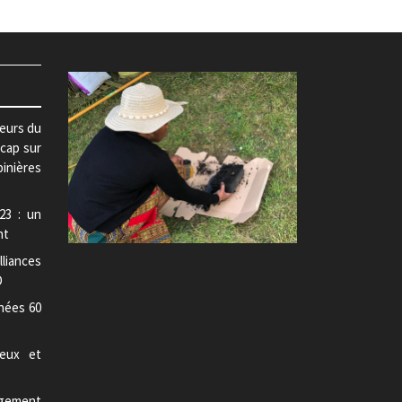
teurs du
 cap sur
pinières
23 : un
nt
lliances
D
nées 60
jeux et
gement