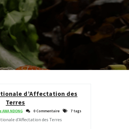
ionale d’Affectation des
Terres
ne AWA NDONG
0 Commentaire
7 tags
onale d’Affectation des Terres