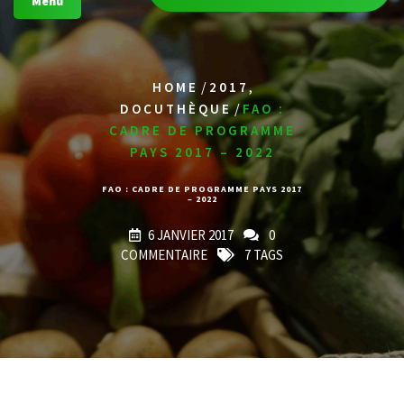
Menu
/
,
HOME
2017
/
DOCUTHÈQUE
FAO :
CADRE DE PROGRAMME
PAYS 2017 – 2022
FAO : CADRE DE PROGRAMME PAYS 2017
– 2022
6 JANVIER 2017
0
COMMENTAIRE
7 TAGS