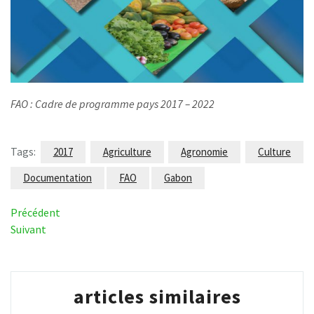
FAO : Cadre de programme pays 2017 – 2022
Tags:
2017
Agriculture
Agronomie
Culture
Documentation
FAO
Gabon
Navigation
Article
Précédent
précédent
Article
Suivant
de
suivant
l’article
articles similaires