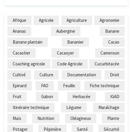
Afrique
Agricole
Agriculture
Agronomie
Ananas
Aubergine
Banane
Banane plantain
Bananier
Cacao
Cacaotier
Cacaoyer
Cameroun
Coaching agricole
Code Agricole
Cucurbitacée
Cultivé
Culture
Documentation
Droit
Epinard
FAO
Feuille
Fiche technique
Fruit
Gabon
Herbacée
IGAD
Itinéraire technique
Légume
Maraîchage
Maïs
Nutrition
Oléagineux
Plante
Potager
Pépinière
Santé
Sécurité