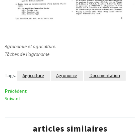
Agronomie et agriculture.
Tâches de l’agronome
Tags:
Agriculture
Agronomie
Documentation
Navigation
Article
Précédent
précédent
Article
Suivant
de
suivant
l’article
articles similaires