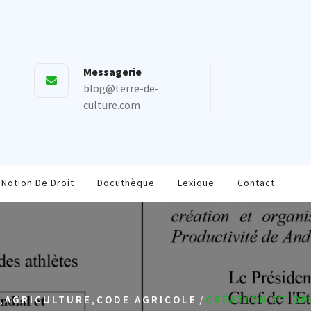
Messagerie
blog@terre-de-
culture.com
Notion De Droit
Docuthèque
Lexique
Contact
,
,
/
AGRICULTURE
CODE AGRICOLE
CRÉATION ET OR