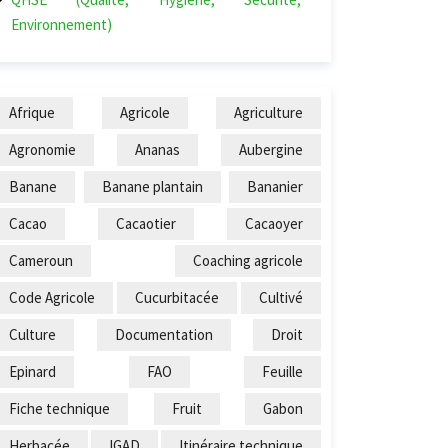
Environnement)
Afrique
Agricole
Agriculture
Agronomie
Ananas
Aubergine
Banane
Banane plantain
Bananier
Cacao
Cacaotier
Cacaoyer
Cameroun
Coaching agricole
Code Agricole
Cucurbitacée
Cultivé
Culture
Documentation
Droit
Epinard
FAO
Feuille
Fiche technique
Fruit
Gabon
Herbacée
IGAD
Itinéraire technique