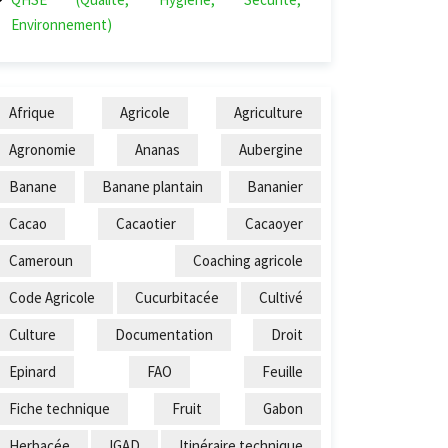
Environnement)
Afrique
Agricole
Agriculture
Agronomie
Ananas
Aubergine
Banane
Banane plantain
Bananier
Cacao
Cacaotier
Cacaoyer
Cameroun
Coaching agricole
Code Agricole
Cucurbitacée
Cultivé
Culture
Documentation
Droit
Epinard
FAO
Feuille
Fiche technique
Fruit
Gabon
Herbacée
IGAD
Itinéraire technique