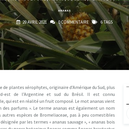
ANANAS
29 AVRIL 2021
0 COMMENTAIRE
6 TAGS
 de plantes xérophytes, originaire d’Amérique du Sud, plus
d-est de l’Argentine et sud du Brésil. Il est connu
e, qui est en réalité un fruit composé. Le mot ananas vient
fum des parfums ». Le terme ananas est également un nom
rs autres espèces de Bromeliaceae, pas à peu comestibles
désignée par les termes « ananas sauvage », « ananas bois
spèces du genre botanique Ananas comme Ananas bracteatus