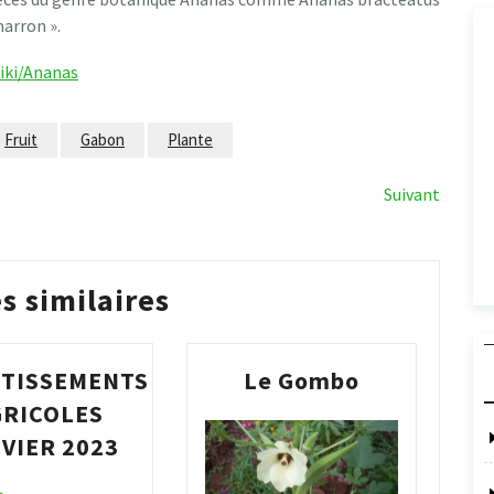
arron ».
wiki/Ananas
Fruit
Gabon
Plante
Article
Suivant
suivant
es similaires
RTISSEMENTS
Le Gombo
GRICOLES
VIER 2023