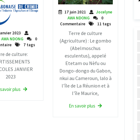
17 juin 2021
Jocelyne
AWA NDONG
0
Commentaire
11 tags
Terre de culture
janvier 2023
e AWA NDONG
0
(Agriculture) : Le gombo
ntaire
7 tags
(Abelmoschus
re de culture:
esculentus), appelé
RTISSEMENTS
Etetam ou Nèfu ou
COLES JANVIER
Dongo-dongo du Gabon,
2023
nkui au Cameroun, lalo à
l'île de La Réunion et à
savoir plus
l'île Maurice,
En savoir plus