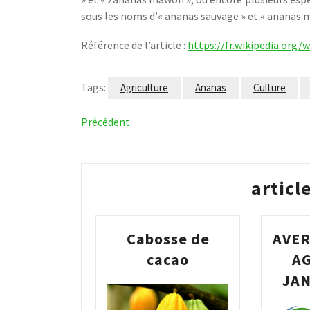
sous les noms d’« ananas sauvage » et « ananas m
Référence de l’article :
https://fr.wikipedia.org/
Tags:
Agriculture
Ananas
Culture
Navigation
Article
Précédent
précédent
de
l’article
articl
Cabosse de
AVE
cacao
A
JAN