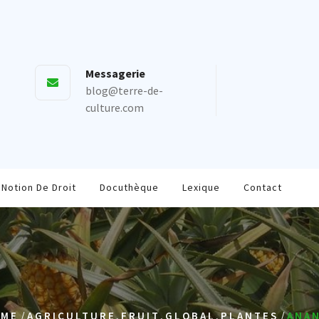
Messagerie
blog@terre-de-
culture.com
Notion De Droit
Docuthèque
Lexique
Contact
/
,
,
,
/
OME
AGRICULTURE
FRUIT
GLOBAL
PLANTES
ANA