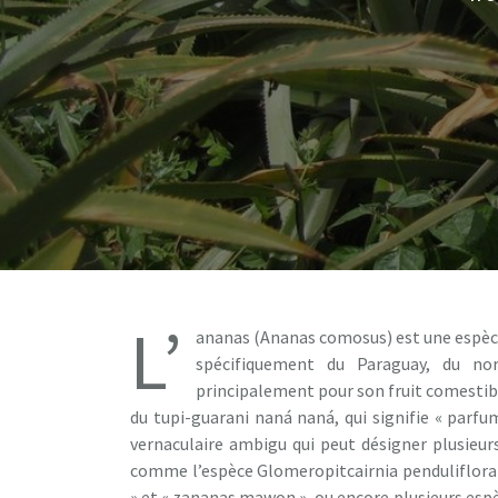
L’
ananas (Ananas comosus) est une espèce
spécifiquement du Paraguay, du nor
principalement pour son fruit comestibl
du tupi-guarani naná naná, qui signifie « par
vernaculaire ambigu qui peut désigner plusieu
comme l’espèce Glomeropitcairnia penduliflora 
» et « zananas mawon », ou encore plusieurs e