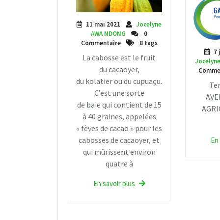
11 mai 2021
Jocelyne
AWA NDONG
0
Commentaire
8 tags
7 
La cabosse est le fruit
Jocelyn
du cacaoyer,
Comme
du kolatier ou du cupuaçu.
Ter
C’est une sorte
AVE
de baie qui contient de 15
AGRI
à 40 graines, appelées
« fèves de cacao » pour les
cabosses de cacaoyer, et
En 
qui mûrissent environ
quatre à
En savoir plus