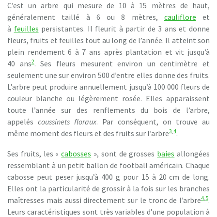
C’est un arbre qui mesure de 10 à 15 mètres de haut,
généralement taillé à 6 ou 8 mètres,
cauliflore
et
à
feuilles
persistantes. Il fleurit à partir de 3 ans et donne
fleurs, fruits et feuilles tout au long de l’année. Il atteint son
plein rendement 6 à 7 ans après plantation et vit jusqu’à
2
40 ans
. Ses fleurs mesurent environ un centimètre et
seulement une sur environ 500 d’entre elles donne des fruits.
L’arbre peut produire annuellement jusqu’à 100 000 fleurs de
couleur blanche ou légèrement rosée. Elles apparaissent
toute l’année sur des renflements du bois de l’arbre,
appelés
coussinets floraux
. Par conséquent, on trouve au
3
,
4
même moment des fleurs et des fruits sur l’arbre
.
Ses fruits, les «
cabosses
», sont de grosses
baies
allongées
ressemblant à un petit ballon de football américain. Chaque
cabosse peut peser jusqu’à 400 g pour 15 à 20 cm de long.
Elles ont la particularité de grossir à la fois sur les branches
4
,
5
maîtresses mais aussi directement sur le tronc de l’arbre
.
Leurs caractéristiques sont très variables d’une population à