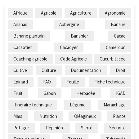
Afrique
Agricole
Agriculture
Agronomie
Ananas
Aubergine
Banane
Banane plantain
Bananier
Cacao
Cacaotier
Cacaoyer
Cameroun
Coaching agricole
Code Agricole
Cucurbitacée
Cultivé
Culture
Documentation
Droit
Epinard
FAO
Feuille
Fiche technique
Fruit
Gabon
Herbacée
IGAD
Itinéraire technique
Légume
Maraîchage
Maïs
Nutrition
Oléagineux
Plante
Potager
Pépinière
Santé
Sécurité