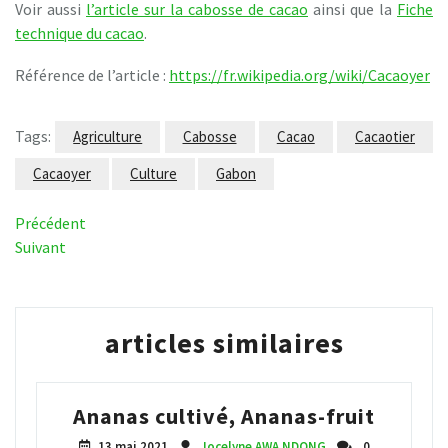
Voir aussi
l’article sur la cabosse de cacao
ainsi que la
Fiche
technique du cacao
.
Référence de l’article :
https://fr.wikipedia.org/wiki/Cacaoyer
Tags:
Agriculture
Cabosse
Cacao
Cacaotier
Cacaoyer
Culture
Gabon
Navigation
Article
Précédent
précédent
Article
Suivant
de
suivant
l’article
articles similaires
Ananas cultivé, Ananas-fruit
13 mai 2021
Jocelyne AWA NDONG
0