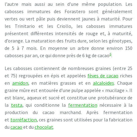
l’autre mais aussi au sein d’une même population. Les
cabosses immatures des Forastero sont généralement
vertes ou vert pâle puis deviennent jaunes à maturité. Pour
les Trinitario et les Criollo, les cabosses immatures
présentent différentes intensités de rouge et, à maturité,
d’orange. La maturation des fruits dure, selon les génotypes,
de 5 à 7 mois. En moyenne un arbre donne environ 150
6
cabosses par an, ce qui donne près de 6 kg de cacao
.
Les cabosses contiennent de nombreuses graines (entre 25
et 75) regroupées en épis et appelées
fèves de cacao
riches
en
amidon
, en matières grasses et en
alcaloïdes
. Chaque
graine mûre est entourée d’une pulpe appelée « mucilage ». Il
est blanc, aqueux et sucré et constitue une protubérance de
la
testa
, qui conditionne la
fermentation
nécessaire à la
production du cacao marchand. Après fermentation
et
torréfaction
, ces graines sont utilisées pour la fabrication
du
cacao
et du
chocolat
.