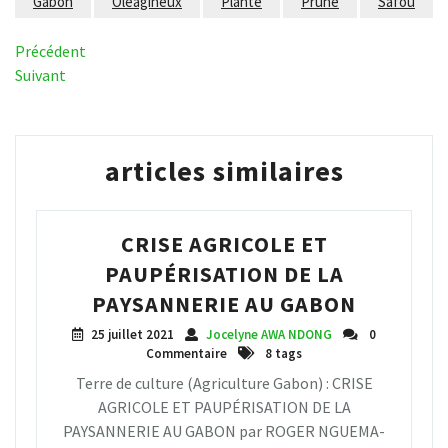
Gabon
Oléagineux
Plante
Prune
Safou
Navigation
Article
Précédent
précédent
Article
Suivant
de
suivant
l’article
articles similaires
CRISE AGRICOLE ET
PAUPÉRISATION DE LA
PAYSANNERIE AU GABON
25 juillet 2021
Jocelyne AWA NDONG
0
Commentaire
8 tags
Terre de culture (Agriculture Gabon) : CRISE
AGRICOLE ET PAUPÉRISATION DE LA
PAYSANNERIE AU GABON par ROGER NGUEMA-