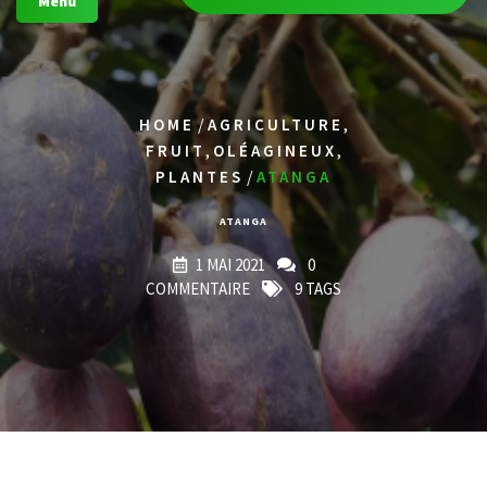
Menu
/
,
HOME
AGRICULTURE
,
,
FRUIT
OLÉAGINEUX
/
PLANTES
ATANGA
ATANGA
1 MAI 2021
0
COMMENTAIRE
9 TAGS