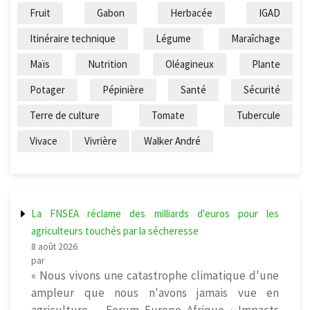
Fruit
Gabon
Herbacée
IGAD
Itinéraire technique
Légume
Maraîchage
Maïs
Nutrition
Oléagineux
Plante
Potager
Pépinière
Santé
Sécurité
Terre de culture
Tomate
Tubercule
Vivace
Vivrière
Walker André
La FNSEA réclame des milliards d'euros pour les
agriculteurs touchés par la sécheresse
8 août 2026
par
« Nous vivons une catastrophe climatique d'une
ampleur que nous n'avons jamais vue en
agriculture ... Forum Europe Afrique · Impacts