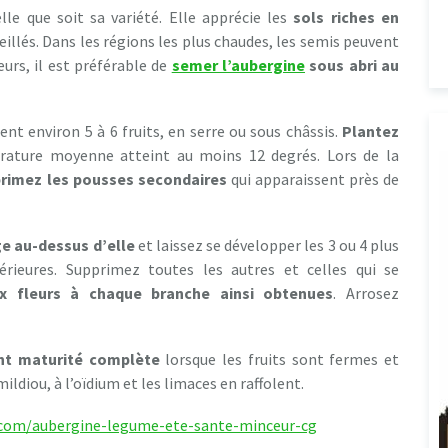
elle que soit sa variété. Elle apprécie les
sols riches en
illés. Dans les régions les plus chaudes, les semis peuvent
leurs, il est préférable de
semer l’aubergine
sous abri au
ent environ 5 à 6 fruits, en serre ou sous châssis.
Plantez
rature moyenne atteint au moins 12 degrés. Lors de la
rimez les pousses secondaires
qui apparaissent près de
ge au-dessus d’elle
et laissez se développer les 3 ou 4 plus
férieures. Supprimez toutes les autres et celles qui se
ux fleurs à chaque branche ainsi obtenues
. Arrosez
nt maturité complète
lorsque les fruits sont fermes et
ildiou, à l’oïdium et les limaces en raffolent.
.com/aubergine-legume-ete-sante-minceur-cg