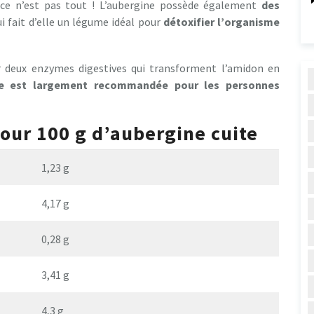
 ce n’est pas tout ! L’aubergine possède également
des
ui fait d’elle un légume idéal pour
détoxifier l’organisme
r deux enzymes digestives qui transforment l’amidon en
ne est largement recommandée pour les personnes
pour 100 g d’aubergine cuite
1,23 g
4,17 g
0,28 g
3,41 g
4,3 g