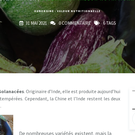
AUBERGINE : VALEUR NUTRITIONNELLE
31 MAI 2021
0 COMMENTAIRE
6 TAGS
 Solanacées
. Originaire d’Inde, elle est produite aujourd’hui
 tempérées. Cependant, la Chine et l’Inde restent les deux
.
De nombreuses variétés existent, mais la