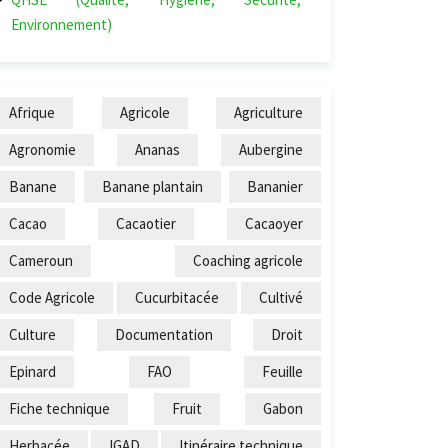
Environnement)
Afrique
Agricole
Agriculture
Agronomie
Ananas
Aubergine
Banane
Banane plantain
Bananier
Cacao
Cacaotier
Cacaoyer
Cameroun
Coaching agricole
Code Agricole
Cucurbitacée
Cultivé
Culture
Documentation
Droit
Epinard
FAO
Feuille
Fiche technique
Fruit
Gabon
Herbacée
IGAD
Itinéraire technique