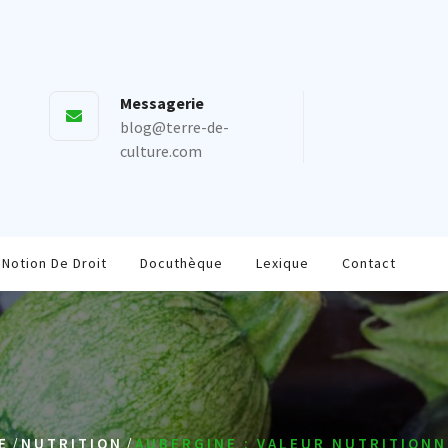
Messagerie
blog@terre-de-
culture.com
Notion De Droit
Docuthèque
Lexique
Contact
/
/
E
NUTRITION
AUBERGINE : VALEUR NUTRITIONN