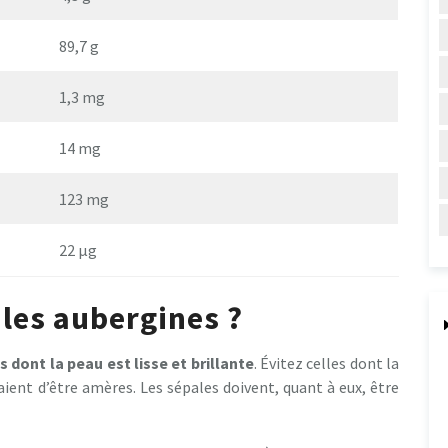
89,7 g
1,3 mg
14 mg
123 mg
22 µg
les aubergines ?
s dont la peau est lisse et brillante
. Évitez celles dont la
raient d’être amères. Les sépales doivent, quant à eux, être