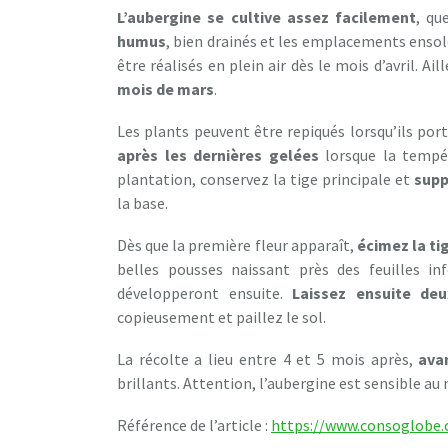
L’aubergine se cultive assez facilement
, qu
humus
, bien drainés et les emplacements ensole
être réalisés en plein air dès le mois d’avril. Ail
mois de mars
.
Les plants peuvent être repiqués lorsqu’ils port
après les dernières gelées
lorsque la tempé
plantation, conservez la tige principale et
supp
la base.
Dès que la première fleur apparaît,
écimez la ti
belles pousses naissant près des feuilles in
développeront ensuite.
Laissez ensuite de
copieusement et paillez le sol.
La récolte a lieu entre 4 et 5 mois après,
ava
brillants. Attention, l’aubergine est sensible au m
Référence de l’article :
https://www.consoglobe