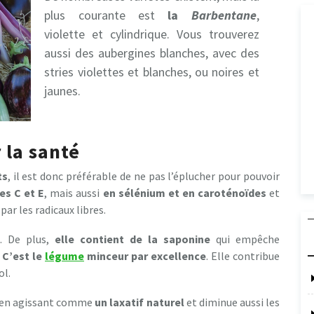
plus courante est
la
Barbentane
,
violette et cylindrique. Vous trouverez
aussi des aubergines blanches, avec des
stries violettes et blanches, ou noires et
jaunes.
 la santé
ts
, il est donc préférable de ne pas l’éplucher pour pouvoir
es C et E
, mais aussi
en sélénium et en caroténoïdes
et
ar les radicaux libres.
. De plus,
elle contient de la saponine
qui empêche
.
C’est le
légume
minceur par excellence
. Elle contribue
ol.
sit en agissant comme
un laxatif naturel
et diminue aussi les