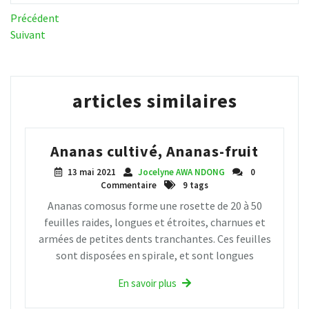
Navigation
Article
Précédent
précédent
Article
Suivant
de
suivant
l’article
articles similaires
Ananas cultivé, Ananas-fruit
13 mai 2021
Jocelyne AWA NDONG
0
Commentaire
9 tags
Ananas comosus forme une rosette de 20 à 50
feuilles raides, longues et étroites, charnues et
armées de petites dents tranchantes. Ces feuilles
sont disposées en spirale, et sont longues
En savoir plus