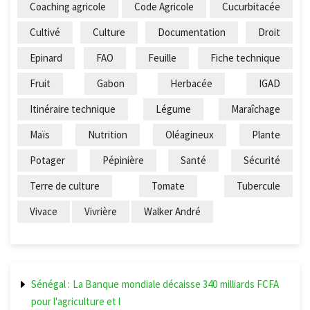
Coaching agricole
Code Agricole
Cucurbitacée
Cultivé
Culture
Documentation
Droit
Epinard
FAO
Feuille
Fiche technique
Fruit
Gabon
Herbacée
IGAD
Itinéraire technique
Légume
Maraîchage
Maïs
Nutrition
Oléagineux
Plante
Potager
Pépinière
Santé
Sécurité
Terre de culture
Tomate
Tubercule
Vivace
Vivrière
Walker André
Sénégal : La Banque mondiale décaisse 340 milliards FCFA
pour l'agriculture et l